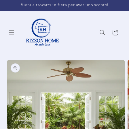
Vai
Vieni a trovarci in fiera per aver uno sconto!
direttamente
ai contenuti
Carrello
Passa alle
informazioni
sul
prodotto