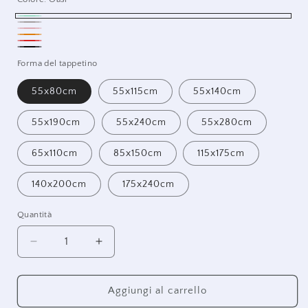
Oasi
Tortora
Rosa
Arancione
Rosso
Nero
Forma del tappetino
55x80cm
55x115cm
55x140cm
55x190cm
55x240cm
55x280cm
65x110cm
85x150cm
115x175cm
140x200cm
175x240cm
Quantità
Diminuisci
Aumenta
quantità
quantità
per
per
Avana
Avana
Aggiungi al carrello